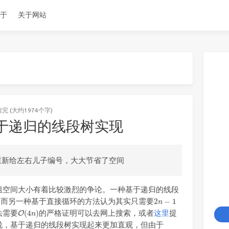
于
关于网站
读完 (大约1974个字)
于递归的线段树实现
重新给左右儿子编号，大大节省了空间
组空间大小有着比较激烈的争论。一种基于递归的线段
2
n
−
1
，而另一种基于直接循环的方法认为其实只需要
O
(
4
n
)
法需要
的严格证明可以去网上搜索，或者
这里
提
说，基于递归的线段树实现起来更加直观，但由于