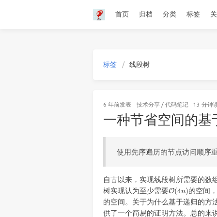
首页
归档
分类
标签
关
标签
线段树
6 年前
发表
技术分享
/
代码笔记
13 分钟
一种节省空间的基
使用先序遍历的节点访问顺序
自古以来，实现线段树所需要的数
O
(
4
n
)
树实现认为至少需要
的空间
的空间。关于为什么基于递归的方
供了一个简易的证明方法。总的来